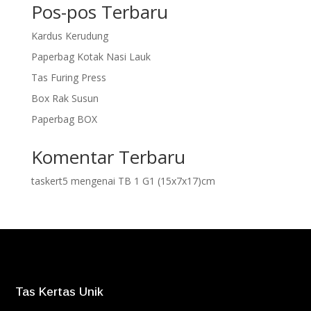
Pos-pos Terbaru
Kardus Kerudung
Paperbag Kotak Nasi Lauk
Tas Furing Press
Box Rak Susun
Paperbag BOX
Komentar Terbaru
taskert5
mengenai
TB 1 G1 (15x7x17)cm
Tas Kertas Unik