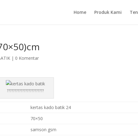
Home
Produk Kami
Ten
(70×50)cm
BATIK
|
0 Komentar
????????????????????????
kertas kado batik 24
70×50
samson gsm