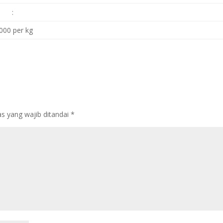
:
.000 per kg
s yang wajib ditandai
*