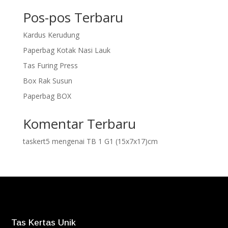
Pos-pos Terbaru
Kardus Kerudung
Paperbag Kotak Nasi Lauk
Tas Furing Press
Box Rak Susun
Paperbag BOX
Komentar Terbaru
taskert5
mengenai
TB 1 G1 (15x7x17)cm
Tas Kertas Unik