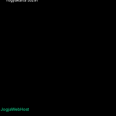
Yogyakarta 55291
y
JogjaWebHost