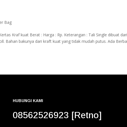
er Bag
ertas Kraf kuat Berat : Harga : Rp. Keterangan : Tali Single dibuat dar
/roll. Bahan bakunya dari kraft kuat yang tidak mudah putus. Ada Berb
HUBUNGI KAMI
08562526923 [Retno]